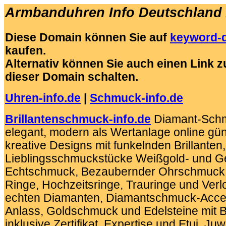
Armbanduhren Info Deutschland 
Diese Domain können Sie auf
keyword-
kaufen.
Alternativ können Sie auch einen Link
dieser Domain schalten.
Uhren-info.de
|
Schmuck-info.de
Brillantenschmuck-info.de
Diamant-Schm
elegant, modern als Wertanlage online gün
kreative Designs mit funkelnden Brillanten,
Lieblingsschmuckstücke Weißgold- und Gel
Echtschmuck, ‎Bezaubernder Ohrschmuck, 
Ringe, Hochzeitsringe, ‎Trauringe und Ver
echten Diamanten, Diamantschmuck-Acces
Anlass, Goldschmuck und Edelsteine mit Bri
inklusive Zertifikat, Expertise und Etui, Juw